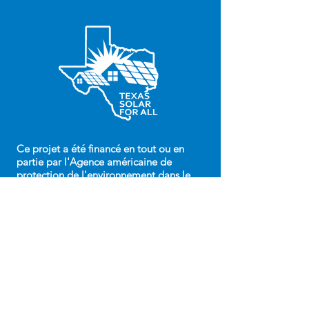
Ce projet a été financé en tout ou en
partie par l'Agence américaine de
protection de l'environnement dans le
cadre de l'accord d'assistance
84087701
au comté de Harris.
Le contenu de ce document ne reflète
pas nécessairement les vues et les
politiques de l'Agence de protection de
l'environnement, et l'Agence de
protection de l'environnement
n'approuve pas les noms commerciaux
ni ne recommande l'utilisation des
produits commerciaux mentionnés dans