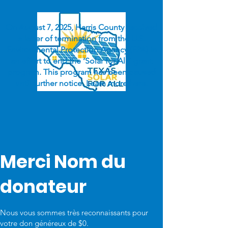
On August 7, 2025, Harris County received
a letter of termination from the U.S.
Environmental Protection Agency (EPA) in
an effort to end the ‘Solar for All” grant
program. This program has been paused
until further notice. Learn more
here
.
Merci Nom du
donateur
Nous vous sommes très reconnaissants pour
votre don généreux de $0.