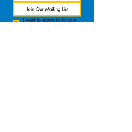
Join Our Mailing List
I want to subscribe to your 
mailing list.
Ce projet a été financé en tout ou en
partie par l'Agence américaine de
protection de l'environnement dans le
cadre de l'accord d'assistance
84087701
au comté de Harris.
Le contenu de ce document ne reflète
pas nécessairement les vues et les