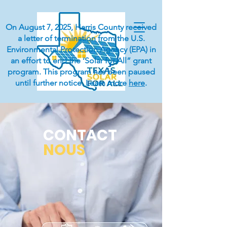
On August 7, 2025, Harris County received
a letter of termination from the U.S.
Environmental Protection Agency (EPA) in
an effort to end the ‘Solar for All” grant
program. This program has been paused
until further notice. Learn more
here
.
CONTACT
NOUS