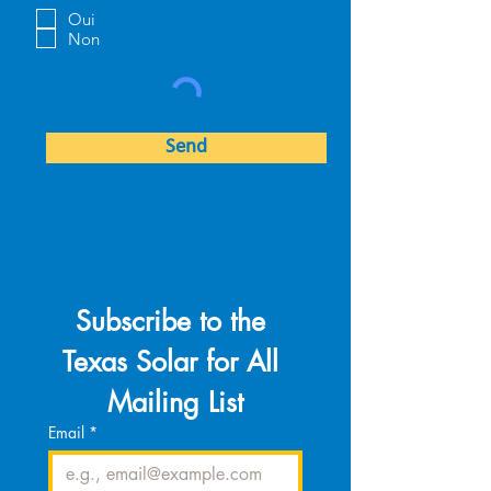
b
Oui
l
Non
i
g
a
t
o
i
r
Send
e
Subscribe to the 
Texas Solar for All 
Mailing List
Email
*